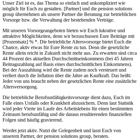
Unser Ziel ist es, das Thema so einfach und unkompliziert wie
möglich für Euch zu gestalten. [Partner] und die pension solutions
group übernehmen als unsere Partner die Beratung zur betrieblichen
Vorsorge bzw. die Verwaltung der bestehenden Verträge.
Mit unseren Vorsorgeangeboten bieten wir Euch lukrative und
attraktive Möglichkeiten, denn wir bezuschussen Eure Beiträge mit
[Prozentsatz] % *. Die betriebliche Altersvorsorge bietet Euch die
Chance, aktiv etwas für Eure Rente zu tun. Denn die gesetzliche
Rente allein reicht in Zukunft nicht mehr aus. Zu erwarten sind circa
44 Prozent des aktuellen Durchschnittseinkommens (bei 45 Jahren
Beitragszahlung auf Basis eines durchschnittlichen Einkommens).
Bei der Auszahlung wird die Rente zudem noch versteuert und
verliert durch die Inflation über die Jahre an Kaufkraft. Das heißt:
Jeder von uns braucht neben der gesetzlichen Rente eine zusätzliche
Altersversorgung.
Die betriebliche Berufsunfähigkeitsvorsorge dient dazu, Euch im
Falle eines Unfalls oder Krankheit abzusichern. Denn laut Statistik
wird jeder Vierte im Laufe des Arbeitslebens für einen bestimmten
Zeitraum berufsunfähig und die daraus resultierenden finanziellen
Folgen sind häufig gravierend.
Werdet jetzt aktiv. Nutzt die Gelegenheit und lasst Euch von
unserem Partner, der pension solutions group, beraten.